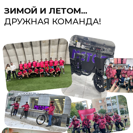
ПОЛУЧИ СРАЗУ ВСЕ
ПРЕИМУЩЕСТВА
01
Вакансия в пределах
района проживания
02
Выплаты каждую неделю