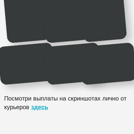
до 150 000 ₽ + бонусы
4 простых шага
до
стабильного дохода
1 шаг
Заполни простую анкету
2 шаг
Тебе позвонит менеджер, все
расскажет и предложит
ближайший к дому даркстор
3 шаг