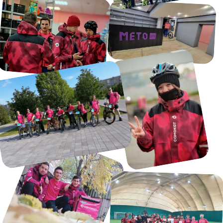
Свободный график
доставки
04
Комната отдыха с кухней
и всеми удобствами
05