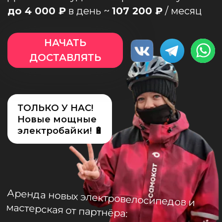
О нас
ТОЛЬКО У НАС!
Новые мощные
электробайки! 🔋
Аренда новых электровелосипедов и
мастерская от партнёра:
Доход ТОП-3
наших курьеров за месяц?
254 600
₽
214 494
₽