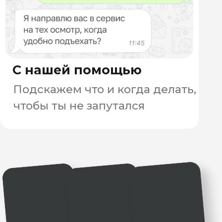
электробайки, розыгрыши,
поддержка и много заказов это
то, что мы гарантируем нашим
курьерам.
до 150 000 ₽
ЗАПОЛНИТЬ
АНКЕТУ
+ бонусы
Велокурьер "Самокат"
до 100 000 ₽ + бонусы
Автокурьер "Самокат"
до 200 000 ₽ + бонусы
Сборщик заказов "Самокат"