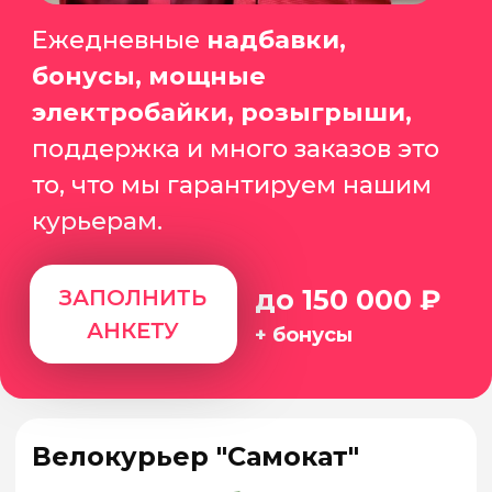
25 000₽
за каждого!
Даже если:
+ ты не наш партнёр
+ вы в разных городах
ПРИВЕСТИ ДРУГА