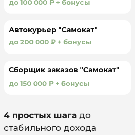
О нас
АСН - ВЕДУЩИЙ
ОФИЦИАЛЬНЫЙ
ПАРТНЕР
СЕРВИСА “САМОКАТ”
В 60 ГОРОДАХ РФ
А так же партнер “Сбер Маркет”, “Додо
Пицца”, “YOJI” занимающий
лидирующие
позиции в сфере курьерской доставки
продуктов с 2020 года
. Мы гордимся
безупречной репутацией работодателя,
который обеспечивает высокий уровень
сервиса и создает комфортные условия
для своих сотрудников.