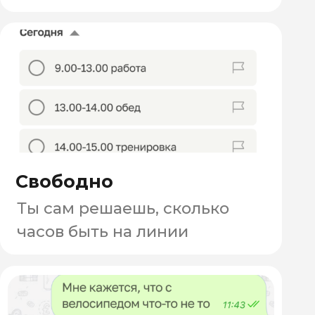
ПОЛУЧАЙ ДЕНЬГИ
С ПЕРВОГО ДНЯ
Пеший/вело/авто-курьер
Ежедневные
надбавки,
бонусы, мощные