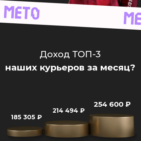
185 305
₽
УЗНАЙ УСЛОВИЯ И
ГРАФИК
Позвонит менеджер.
Расскажет всё и
поможет тебе с устройством
Твой номер
+7
Твой город