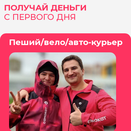
Пройди простую и быструю
регистрацию и получи доступ к
рабочим приложениям
4 шаг
Выходи на инструктаж и в тот же
день начни получать на карту от
150 000 ₽ в месяц
ТЫ УЖЕ С НАМИ?
Приводи свои
х
и получи