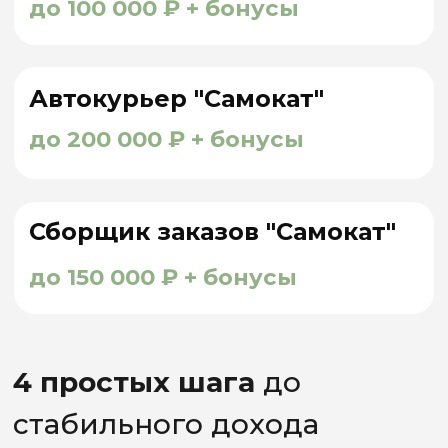
О нас
АСН - ВЕДУЩИЙ
ОФИЦИАЛЬНЫЙ
ПАРТНЕР
СЕРВИСА “САМОКАТ”
В 60 ГОРОДАХ РФ
А так же партнер “Сбер Маркет”, “Додо
Пицца”, “YOJI” занимающий
лидирующие
позиции в сфере курьерской доставки
продуктов с 2020 года
. Мы гордимся
безупречной репутацией работодателя,
который обеспечивает высокий уровень
сервиса и создает комфортные условия
для своих сотрудников.