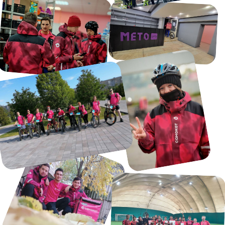
Свободный график
доставки
04
Комната отдыха с кухней
и всеми удобствами
05