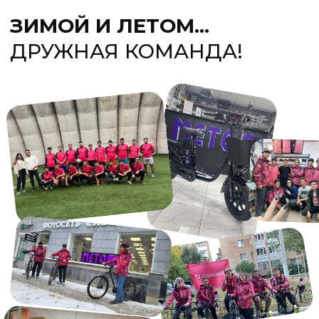
ПОЛУЧИ СРАЗУ ВСЕ
ПРЕИМУЩЕСТВА
01
Вакансия в пределах
района проживания
02
Выплаты каждую неделю