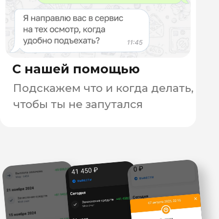
электробайки, розыгрыши,
поддержка и много заказов это
то, что мы гарантируем нашим
курьерам.
до 150 000 ₽
ЗАПОЛНИТЬ
АНКЕТУ
+ бонусы
Велокурьер "Самокат"
до 100 000 ₽ + бонусы
Автокурьер "Самокат"
до 200 000 ₽ + бонусы
Сборщик заказов "Самокат"