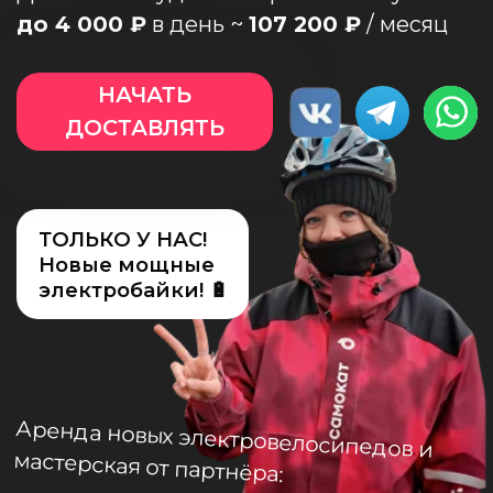
О нас
ТОЛЬКО У НАС!
Новые мощные
электробайки! 🔋
Аренда новых электровелосипедов и
мастерская от партнёра:
Доход ТОП-3
наших курьеров за месяц?
254 600
₽
214 494
₽