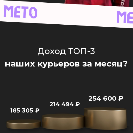
185 305
₽
УЗНАЙ УСЛОВИЯ И
ГРАФИК
Позвонит менеджер.
Расскажет
всё и поможет тебе с устройством
Твой номер
+7
Твой город