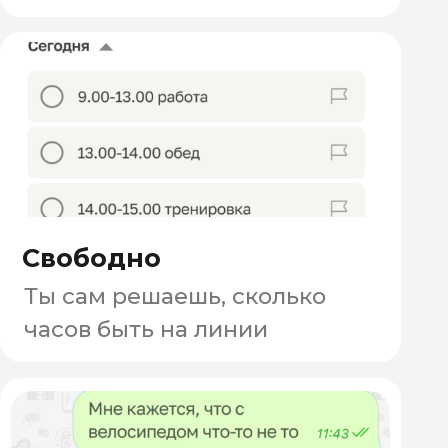
ПОЛУЧАЙ ДЕНЬГИ
С ПЕРВОГО ДНЯ
Пеший/вело/авто-курьер
Ежедневные
надбавки,
бонусы, мощные