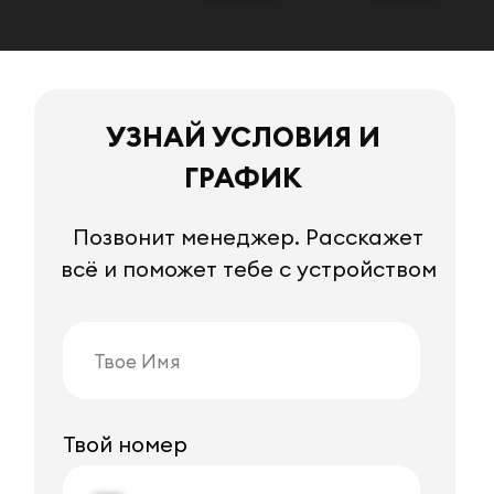
УЗНАТЬ
Не готов оставлять номер?
Тогда
напиши в Telegram менеджеру твоего
города.
Вот прямые контакты
Нажимая кнопку «Отправить данные», вы даёте
своё согласие на обработку персональных
данных в соответствии с Федеральным Законом
от 27.07.2006 года № 152-ФЗ «О персональных
Наши курьеры
данных» на условиях и для целей, определенных
в этой заявке и в
Политике конфиденциальности
довольны условиями
вакансии
на все 100%