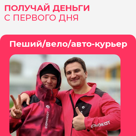
Пройди простую и быструю
регистрацию и получи доступ к
рабочим приложениям
4 шаг
Выходи на инструктаж и в тот же
день начни получать на карту от
150 000 ₽ в месяц
ТЫ УЖЕ С НАМИ?
Приводи свои
х
и получи