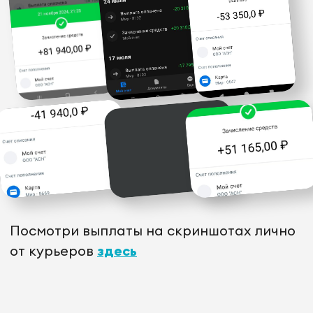
до 150 000 ₽ + бонусы
4 простых шага
до
стабильного дохода
1 шаг
Заполни простую анкету
2 шаг
Тебе позвонит менеджер, все
расскажет и предложит
ближайший к дому даркстор
3 шаг