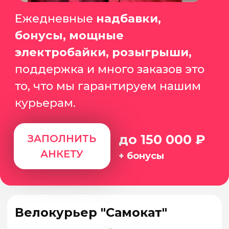
25 000₽
за каждого!
Даже если:
+ ты не наш партнёр
+ вы в разных городах
ПРИВЕСТИ ДРУГА