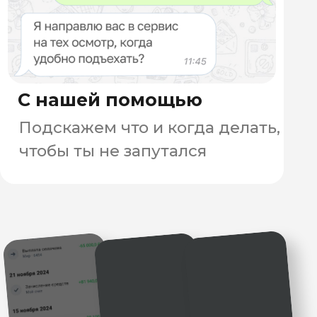
электробайки, розыгрыши,
поддержка и много заказов это
то, что мы гарантируем нашим
курьерам.
до 150 000 ₽
ЗАПОЛНИТЬ
АНКЕТУ
+ бонусы
Велокурьер "Самокат"
до 100 000 ₽ + бонусы
Автокурьер "Самокат"
до 200 000 ₽ + бонусы
Сборщик заказов "Самокат"