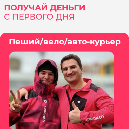
Пройди простую и быструю
регистрацию и получи доступ к
рабочим приложениям
4 шаг
Выходи на инструктаж и в тот же
день начни получать на карту от
150 000 ₽ в месяц
ТЫ УЖЕ С НАМИ?
Приводи свои
х
и получи