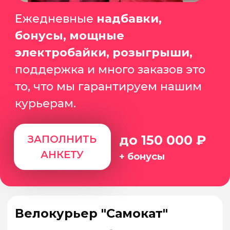
25 000₽
за каждого!
Даже если:
+ ты не наш партнёр
+ вы в разных городах
ПРИВЕСТИ ДРУГА