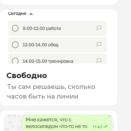
ПОЛУЧАЙ ДЕНЬГИ
С ПЕРВОГО ДНЯ
Пеший/вело/авто-курьер
Ежедневные
надбавки,
бонусы, мощные