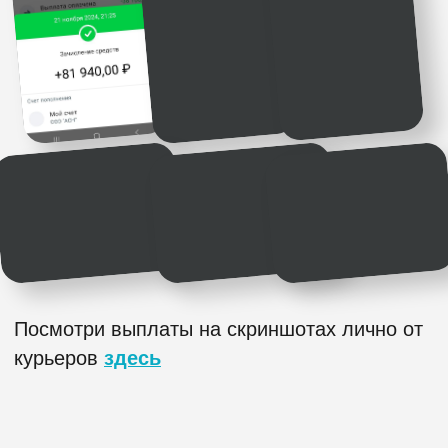
до 150 000 ₽ + бонусы
4 простых шага
до
стабильного дохода
1 шаг
Заполни простую анкету
2 шаг
Тебе позвонит менеджер, все
расскажет и предложит
ближайший к дому даркстор
3 шаг