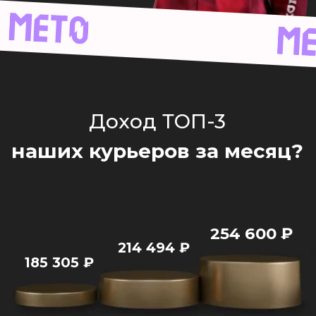
185 305
₽
УЗНАЙ УСЛОВИЯ И
ГРАФИК
Позвонит менеджер.
Расскажет всё и
поможет тебе с устройством
Твой номер
+7
Твой город