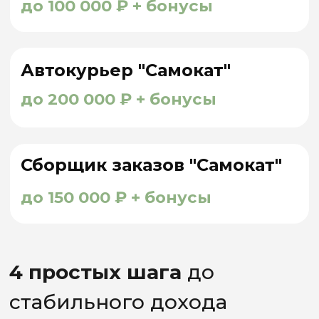
О нас
АСН - ВЕДУЩИЙ
ОФИЦИАЛЬНЫЙ
ПАРТНЕР
СЕРВИСА “САМОКАТ”
В 60 ГОРОДАХ РФ
А так же партнер “Сбер Маркет”, “Додо
Пицца”, “YOJI” занимающий
лидирующие
позиции в сфере курьерской доставки
продуктов с 2020 года
. Мы гордимся
безупречной репутацией работодателя,
который обеспечивает высокий уровень
сервиса и создает комфортные условия
для своих сотрудников.