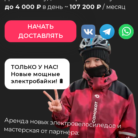
О нас
ТОЛЬКО У НАС!
Новые мощные
электробайки! 🔋
Аренда новых электровелосипедов и
мастерская от партнёра:
Доход ТОП-3
наших курьеров за месяц?
254 600
₽
214 494
₽