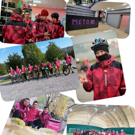
Свободный график
доставки
04
Комната отдыха с кухней
и всеми удобствами
05