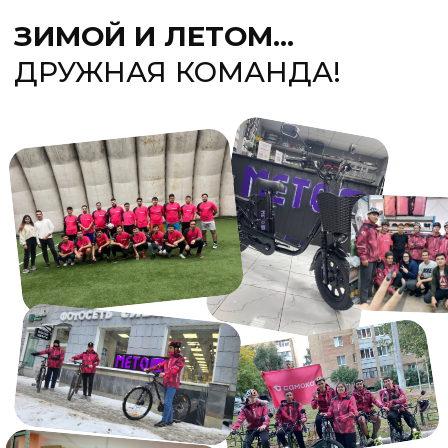
ПОЛУЧИ СРАЗУ ВСЕ
ПРЕИМУЩЕСТВА
01
Вакансия в пределах
района проживания
02
Выплаты каждую неделю