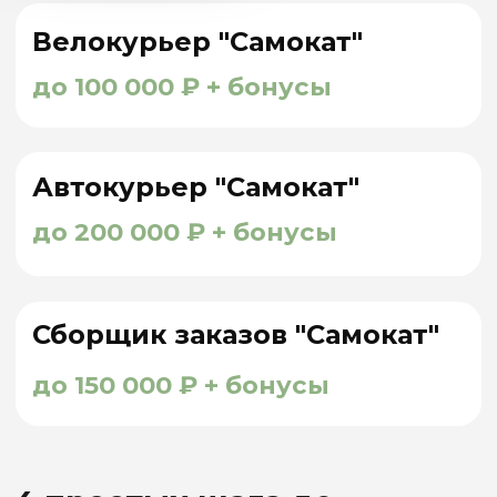
О нас
АСН - ВЕДУЩИЙ
ОФИЦИАЛЬНЫЙ
ПАРТНЕР
СЕРВИСА “САМОКАТ”
В 60 ГОРОДАХ РФ
А так же партнер “Сбер Маркет”, “Додо
Пицца”, “YOJI” занимающий
лидирующие
позиции в сфере курьерской доставки
продуктов с 2020 года
. Мы гордимся
безупречной репутацией работодателя,
который обеспечивает высокий уровень
сервиса и создает комфортные условия