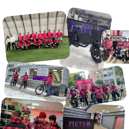
01
Вакансия в пределах
района проживания
02
Выплаты каждую неделю
Свободный график