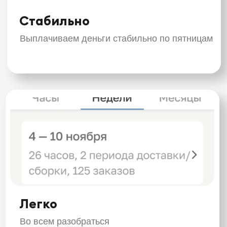
С нашей помощью
Подскажем что и когда делать, чтобы ты не
запутался