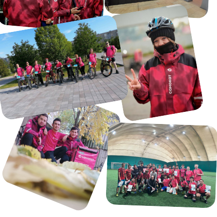
доставки
04
Комната отдыха с кухней
и всеми удобствами
05
Прием на доставку
дистанционно или в наших
офисах