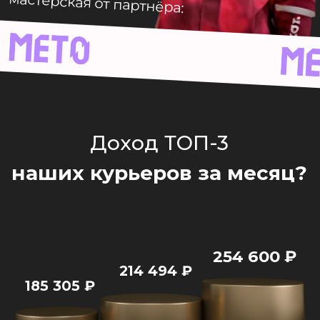
254 600
₽
214 494
₽
185 305
₽
УЗНАЙ УСЛОВИЯ И
ГРАФИК
Позвонит менеджер.
Расскажет всё и
поможет тебе с устройством
Твой номер
+7