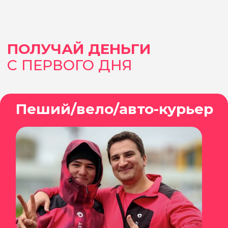
3 шаг
Пройди простую и быструю
регистрацию и получи доступ к
рабочим приложениям
4 шаг
Выходи на инструктаж и в тот же
день начни получать на карту от
150 000 ₽ в месяц
ТЫ УЖЕ С НАМИ?