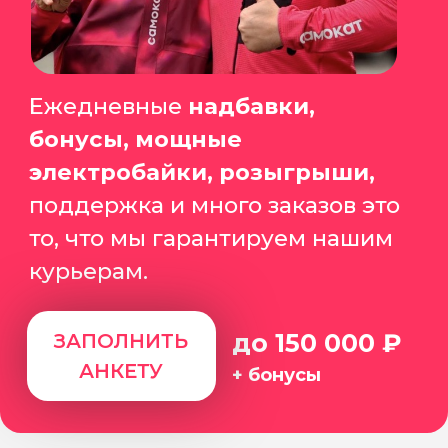
Приводи свои
х
и получи
25 000₽
за каждого!
Даже если:
+ ты не наш партнёр
+ вы в разных городах
ПРИВЕСТИ ДРУГА