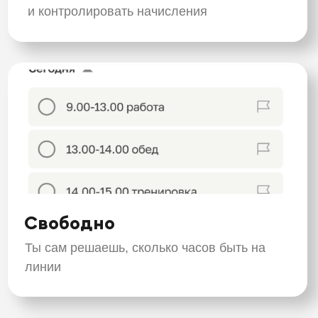
Посмотри выплаты на скриншотах лично от
здесь
курьеров
ПОЛУЧАЙ ДЕНЬГИ
С ПЕРВОГО ДНЯ
Пеший/вело/авто-курьер