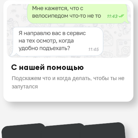
Ежедневные
надбавки,
бонусы, мощные
электробайки, розыгрыши,
поддержка и много заказов это
то, что мы гарантируем нашим
курьерам.
до 150 000 ₽
ЗАПОЛНИТЬ
АНКЕТУ
+ бонусы
Велокурьер "Самокат"
до 100 000 ₽ + бонусы
Автокурьер "Самокат"
до 200 000 ₽ + бонусы