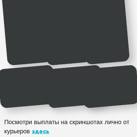
Сборщик заказов "Самокат"
до 150 000 ₽ + бонусы
4 простых шага
до
стабильного дохода
1 шаг
Заполни простую анкету
2 шаг
Тебе позвонит менеджер, все
расскажет и предложит
ближайший к дому даркстор